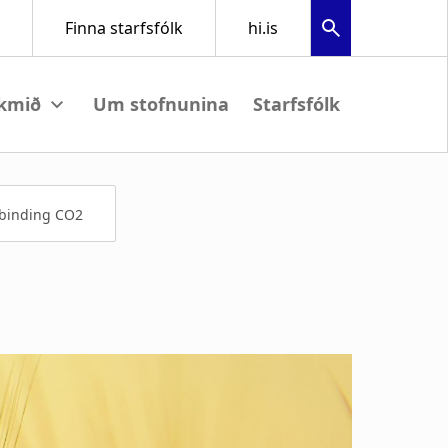
Um stofnunina
Starfsfólk
iew submenu
 binding CO2