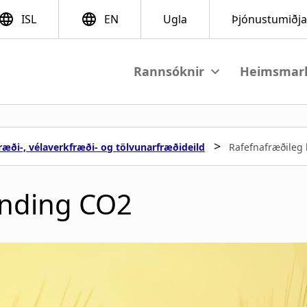
View submenu
V
M
a
>
æði-, vélaverkfræði- og tölvunarfræðideild
Rafefnafræðileg
i
n
inding CO2
n
a
v