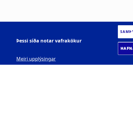
SAMÞ
Þessi síða notar vafrakökur
HAFN
Meiri upplýsingar
VERKFRÆÐISTOFNUN
Háskóli Íslands