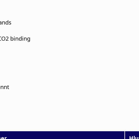
lands
 CO2 binding
ennt
er
Hlu