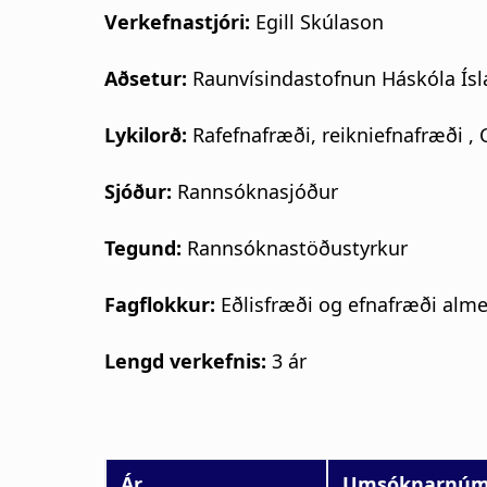
Verkefnastjóri:
Egill Skúlason
Aðsetur:
Raunvísindastofnun Háskóla Ís
Lykilorð:
Rafefnafræði, reikniefnafræði ,
Sjóður:
Rannsóknasjóður
Tegund:
Rannsóknastöðustyrkur
Fagflokkur:
Eðlisfræði og efnafræði alm
Lengd verkefnis:
3 ár
Ár
Umsóknarnúm