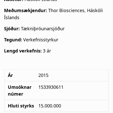
Meðumsækjendur:
Thor Biosciences, Háskóli
Íslands
Sjóður:
Tækniþróunarsjóður
Tegund:
Verkefnisstyrkur
Lengd verkefnis:
3 ár
Ár
Umsóknarnúmer
Hluti styrks
Ár
2015
Umsóknar
1533930611
númer
Hluti styrks
15.000.000