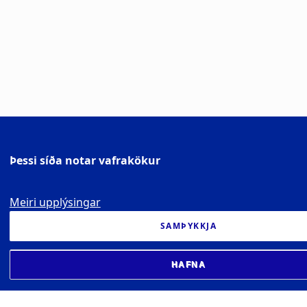
Þessi síða notar vafrakökur
Meiri upplýsingar
SAMÞYKKJA
HAFNA