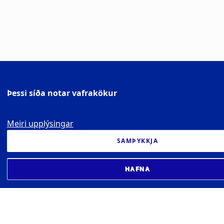
Þessi síða notar vafrakökur
Meiri upplýsingar
SAMÞYKKJA
HAFNA